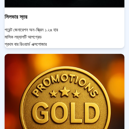
সিলভার স্তর
পয়েন্ট জেনারেশন অন-স্ক্রিন ১.২x হার
মাসিক লয়্যালটি আপগ্রেড
প্রথম বার রিওয়ার্ড এক্সপোজার