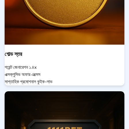
গোল্ড স্তর
পয়েন্ট জেনারেশন ১.৪x
এক্সক্লুসিভ অফার এক্সেস
সাপ্তাহিক প্রমোশনাল কুইক-লাভ