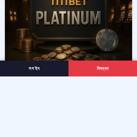
লগ ইন
নিবন্ধন
প্লাটিনাম স্তর
উচ্চতর পয়েন্ট রেট ১.৬x
নিয়মিত এক্সক্লুসিভ টান-আউট রিওয়ার্ড
এক্সেবস অফার ও ইভেন্ট প্রায়োগিকতা