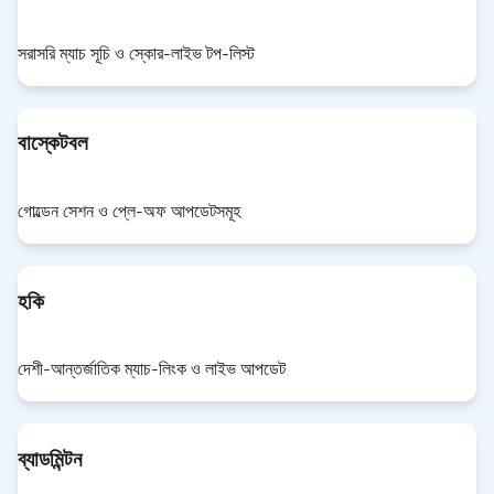
সরাসরি ম্যাচ সূচি ও স্কোর-লাইভ টপ-লিস্ট
বাস্কেটবল
গোল্ডেন সেশন ও প্লে-অফ আপডেটসমূহ
হকি
দেশী-আন্তর্জাতিক ম্যাচ-লিংক ও লাইভ আপডেট
ব্যাডমিন্টন