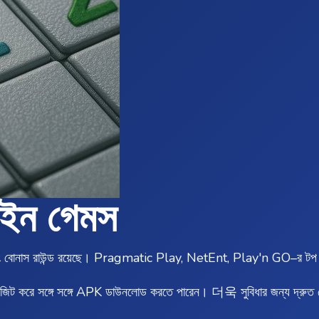
ইন গেমস
 বোনাস রাউন্ড রয়েছে। Pragmatic Play, NetEnt, Play'n GO–র টপ স
করে সঙ্গে সঙ্গে APK ডাউনলোড করতে পারেন। 더욱 সুবিধার জন্য দ্রুত প